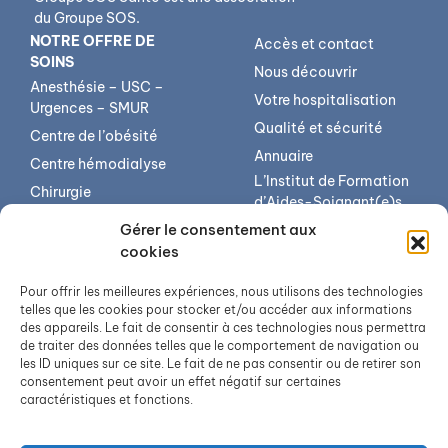
du Groupe SOS.
NOTRE OFFRE DE
Accès et contact
SOINS
Nous découvrir
Anesthésie – USC –
Votre hospitalisation
Urgences – SMUR
Qualité et sécurité
Centre de l’obésité
Annuaire
Centre hémodialyse
L’Institut de Formation
Chirurgie
d’Aides-Soignant(e)s
Imagerie médicale
(IFAS)
Gérer le consentement aux
Médecine
L’institut de formation
cookies
en soins infirmiers (IFSI)
Pôle mère-enfant
Pour offrir les meilleures expériences, nous utilisons des technologies
Offres d’emploi
Psychiatrie
telles que les cookies pour stocker et/ou accéder aux informations
des appareils. Le fait de consentir à ces technologies nous permettra
Services transversaux
de traiter des données telles que le comportement de navigation ou
Soins de suite et de
les ID uniques sur ce site. Le fait de ne pas consentir ou de retirer son
réadaptation
consentement peut avoir un effet négatif sur certaines
caractéristiques et fonctions.
Unité soins longue
durée