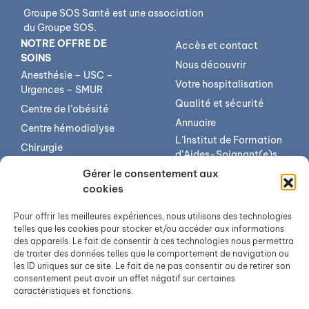
Groupe SOS Santé est une association
du Groupe SOS.
NOTRE OFFRE DE
Accès et contact
SOINS
Nous découvrir
Anesthésie – USC –
Votre hospitalisation
Urgences – SMUR
Qualité et sécurité
Centre de l’obésité
Annuaire
Centre hémodialyse
L’Institut de Formation
Chirurgie
d’Aides-Soignant(e)s
Imagerie médicale
(IFAS)
Gérer le consentement aux
Médecine
L’institut de formation
cookies
en soins infirmiers (IFSI)
Pôle mère-enfant
Pour offrir les meilleures expériences, nous utilisons des technologies
Offres d’emploi
Psychiatrie
telles que les cookies pour stocker et/ou accéder aux informations
des appareils. Le fait de consentir à ces technologies nous permettra
Services transversaux
de traiter des données telles que le comportement de navigation ou
Soins de suite et de
les ID uniques sur ce site. Le fait de ne pas consentir ou de retirer son
réadaptation
consentement peut avoir un effet négatif sur certaines
caractéristiques et fonctions.
Unité soins longue
durée