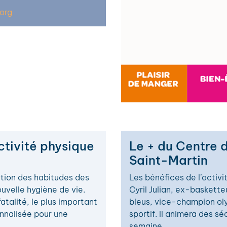
org
ctivité physique
Le + du Centre 
Saint-Martin
ction des habitudes des
Les bénéfices de l’activi
ouvelle hygiène de vie.
Cyril Julian, ex-baskett
fatalité, le plus important
bleus, vice-champion ol
onnalisée pour une
sportif. Il animera des s
semaine.