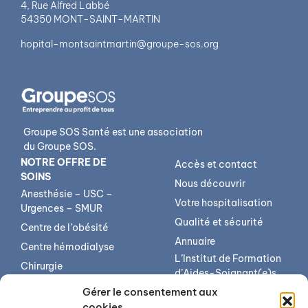
4, Rue Alfred Labbé
54350 MONT-SAINT-MARTIN
hopital-montsaintmartin@groupe-sos.org
Groupe SOS Santé est une association
du Groupe SOS.
NOTRE OFFRE DE
Accès et contact
SOINS
Nous découvrir
Anesthésie – USC –
Votre hospitalisation
Urgences – SMUR
Qualité et sécurité
Centre de l’obésité
Annuaire
Centre hémodialyse
L’Institut de Formation
Chirurgie
d’Aides-Soignant(e)s
Imagerie médicale
(IFAS)
Gérer le consentement aux
Médecine
L’institut de formation
cookies